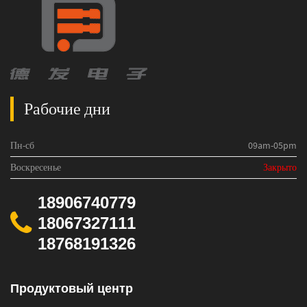
Рабочие дни
Пн-сб
09am-05pm
Воскресенье
Закрыто
18906740779
18067327111
18768191326
Продуктовый центр