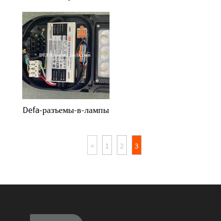
Defa-разъемы-в-лампы
<
1
2
3