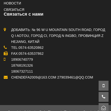
НОВОСТИ
СВЯЗАТЬСЯ
Связаться с нами
ДОБАВИТЬ: № 96 W U MOUNTAIN SOUTH ROAD, ГОРОД
Q I AOTOU, ГОРОД CI, ГОРОД N INGBO, ПРОВИНЦИЯ Z
HEJIANG, КИТАЙ
TEL:0574-63520862
FAX:0574-63537862
18906740779
18768191326
18067327111
CHENDEFA2009@163.COM
279039461@QQ.COM