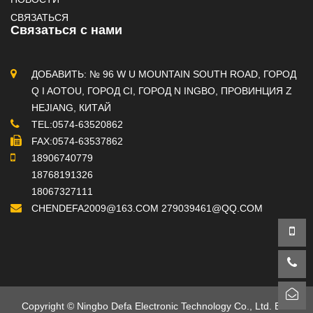
СВЯЗАТЬСЯ
Связаться с нами
ДОБАВИТЬ: № 96 W U MOUNTAIN SOUTH ROAD, ГОРОД
Q I AOTOU, ГОРОД CI, ГОРОД N INGBO, ПРОВИНЦИЯ Z
HEJIANG, КИТАЙ
TEL:0574-63520862
FAX:0574-63537862
18906740779
18768191326
18067327111
CHENDEFA2009@163.COM
279039461@QQ.COM
Copyright © Ningbo Defa Electronic Technology Co., Ltd. Все