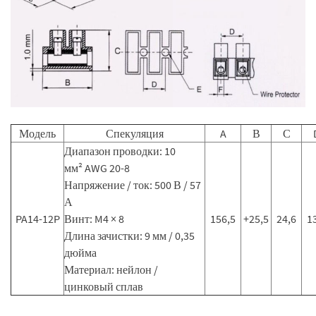
Модель
Спекуляция
A
В
С
Диапазон проводки: 10
мм² AWG 20-8
Напряжение / ток: 500 В / 57
А
PA14-12P
Винт: M4 × 8
156,5
+25,5
24,6
1
Длина зачистки: 9 мм / 0,35
дюйма
Материал: нейлон /
цинковый сплав