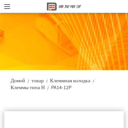
Домой
товар
Клеммная колодка
/
/
/
Клеммы типа Н
PA14-12P
/