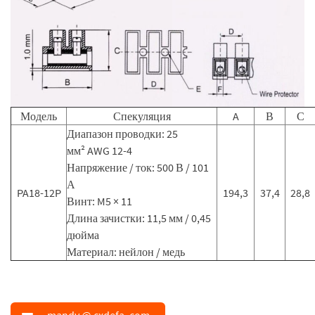
Модель
Спекуляция
A
В
С
Диапазон проводки: 25
мм² AWG 12-4
Напряжение / ток: 500 В / 101
А
PA18-12P
194,3
37,4
28,8
Винт: M5 × 11
Длина зачистки: 11,5 мм / 0,45
дюйма
Материал: нейлон / медь
mandy @ cxdefa. com