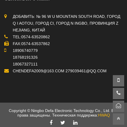
ДОБАВИТЬ: № 96 W U MOUNTAIN SOUTH ROAD, ГОРОД
Q I AOTOU, ГОРОД CI, ГОРОД N INGBO, ПРОВИНЦИЯ Z
HEJIANG, КИТАЙ
TEL:0574-63520862
FAX:0574-63537862
18906740779
18768191326
18067327111
CHENDEFA2009@163.COM
279039461@QQ.COM
Copyright © Ningbo Defa Electronic Technology Co., Ltd. Все
права защищены. Техническая поддержка:
HWAQ