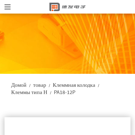
Домой
товар
Клеммная колодка
/
/
/
Клеммы типа Н
PA18-12P
/